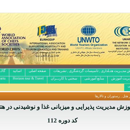
 مدیـریت هتـلداری , تاسیسات گردشگری , تشریفات
صفحه اصلی
اساتید
گالـ
یریت آموزش
منابع آموزشی
سخنی با کاربــران
Horizon tour & Travel
artu
ی
هتل , رستوران و تالارها
وزش مدیریت پذیرایی و میزبانی غذا و نوشیدنی در هت
کد دوره 112