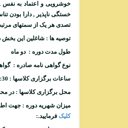
خوشرویی و اعتماد به نفس , 
خستگی ناپذیر , دارا بودن ت
تصدی هر یک از سمتهای مرتبط
توصیه ها :
شاغلین این بخش در 
طول مدت دوره
: دو ماه
نوع گواهی نامه صادره
: گواه
ساعات برگزاری کلاسها :
16:30 تا 18:30 روزهاي پنجشنبه از ساعت 09:00 تا 17:00.
محل برگزاری کلاسها
: در م
میزان شهریه دوره : جهت اطلا
کلیک
فرمایید.: