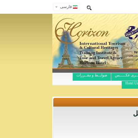
فارسی
ــری عکـــــس
ضوابــط و مقــررات
Hotel Ur
ل