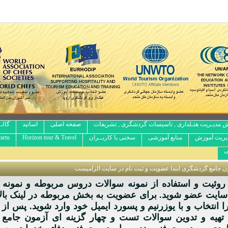
 مدیـریت هتـلداری , تاسیسات گردشگری , تشریفات
صفحه اصلی
اساتید
گالـ
یریت آموزش
منابع آموزشی
سخنی با کاربــران
Horizon tour & Travel
artu
ی
مون جامع گردشگری ابتدا عضویت و ثبت نام در سایت الزامیست
روئیت و استفاده از نمونه سوالات دروس مربوطه و نمونه 
ر سایت عضو شوید. برای عضویت به بخش مربوطه در لینک ب
ا انتخاب و با یوزرنیم و پسورد ایمیل خود وارد شوید. پس ا
تهیه و تدوین سوالات تست و چهار گزینه ای آزمون جامع