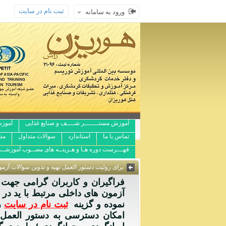
ثبت نام در سایت
ورود به سامانه
آموزش مستـــــــر شــــف و صنایع غذایی
آموزش
تماس با ما
استاندارد
سوالات متداول
مد
فهـــرست دوره هـا و هـزینــه های مصــوب آموزشــ
برای روئیت دستور العمل تهیه و تدوین سوالات آز
فراگیران و کاربران گرامی جهت 
آزمون های داخلی مرتبط با ید د
نموده و گزینه
ثبت نام در سایت
ر
امکان دسترسی به دستور العمل 