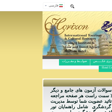
فارسی
ــری عکـــــس
ضوابــط و مقــررات
Hotel Ur
سوالات آزمون های جامع و دیگر
الا سمت راست هر صفحه مراجعه
ز تائید عضویت شما توسط مدیریت
 گردشگری شامل راهنمایان تور